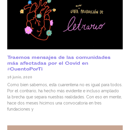
Traemos mensajes de las comunidades
más afectadas por el Covid en
#CuentoPorTi
16 junio, 2020
Como bien sabemos, esta cuarentena no es igual para todos.
Por el contrario, ha hecho más evidente e incluso ampliado
la brecha que separa nuestras realidades. Con eso en mente,
hace dos meses hicimos una convocatoria en tres
fundaciones y