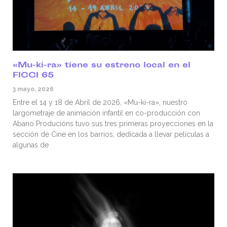
«Mu-ki-ra» tiene su estreno local en el
FICCI 65
3 mayo, 2026
Entre el 14 y 18 de Abril de 2026, «Mu-ki-ra», nuestro
largometraje de animación infantil en co-producción con
Abano Producións tuvo sus tres primeras proyecciones en la
sección de Cine en los barrios, dedicada a llevar películas a
algunas de