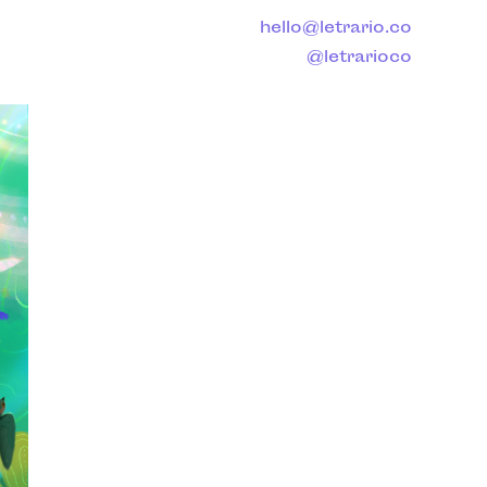
hello@letrario.co
@letrarioco