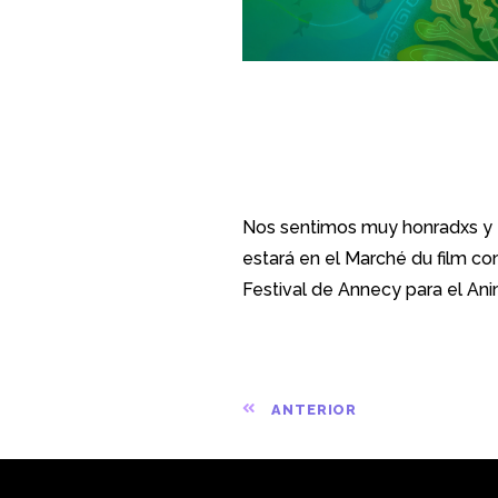
«Mu-ki-ra» ha
Annecy en el
Nos sentimos muy honradxs y e
estará en el Marché du film c
Festival de Annecy para el An
ANTERIOR