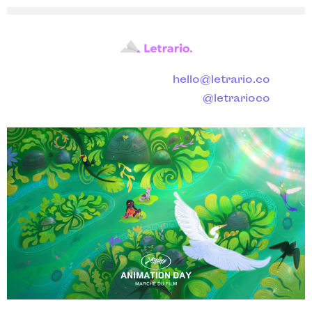
hello@letrario.co
@letrarioco