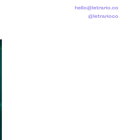
hello@letrario.co
@letrarioco