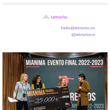
hello@letrario.co
@letrarioco