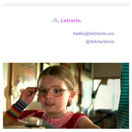
hello@letrario.co
@letrarioco