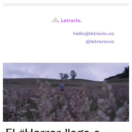
hello@letrario.co
@letrarioco