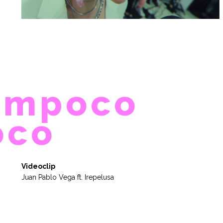
ampoco
oco
Videoclip
Juan Pablo Vega ft. Irepelusa