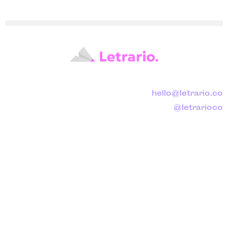
hello@letrario.co
@letrarioco