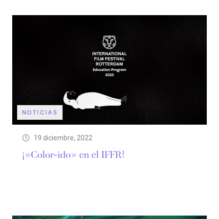
NOTICIAS
19 diciembre, 2022
¡»Color-ido» en el IFFR!