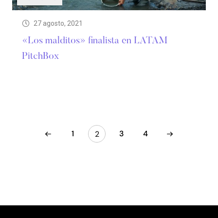
27 agosto, 2021
«Los malditos» finalista en LATAM
PitchBox
1
3
4
2