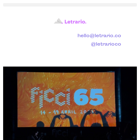
hello@letrario.co
@letrarioco