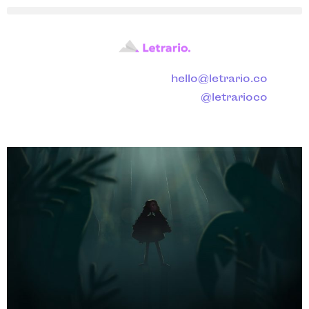
hello@letrario.co
@letrarioco